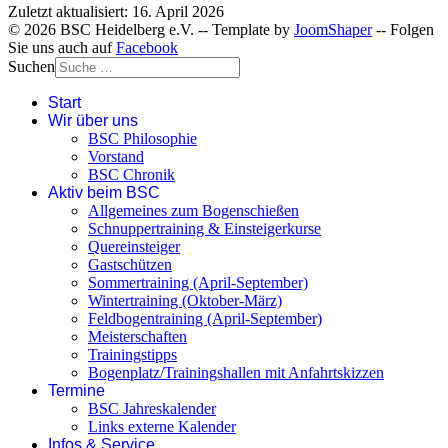
Zuletzt aktualisiert: 16. April 2026
© 2026 BSC Heidelberg e.V. -- Template by
JoomShaper
-- Folgen
Sie uns auch auf
Facebook
Suchen
Start
Wir über uns
BSC Philosophie
Vorstand
BSC Chronik
Aktiv beim BSC
Allgemeines zum Bogenschießen
Schnuppertraining & Einsteigerkurse
Quereinsteiger
Gastschützen
Sommertraining (April-September)
Wintertraining (Oktober-März)
Feldbogentraining (April-September)
Meisterschaften
Trainingstipps
Bogenplatz/Trainingshallen mit Anfahrtskizzen
Termine
BSC Jahreskalender
Links externe Kalender
Infos & Service