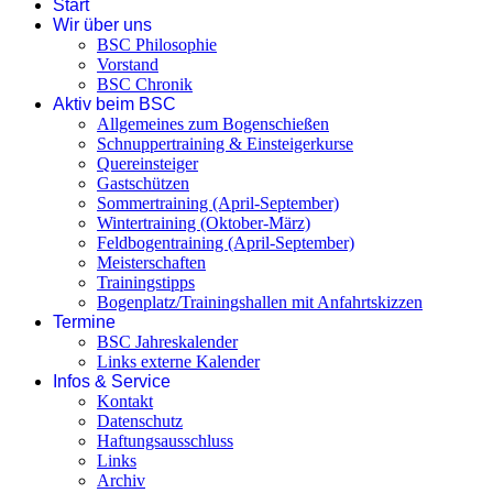
Start
Wir über uns
BSC Philosophie
Vorstand
BSC Chronik
Aktiv beim BSC
Allgemeines zum Bogenschießen
Schnuppertraining & Einsteigerkurse
Quereinsteiger
Gastschützen
Sommertraining (April-September)
Wintertraining (Oktober-März)
Feldbogentraining (April-September)
Meisterschaften
Trainingstipps
Bogenplatz/Trainingshallen mit Anfahrtskizzen
Termine
BSC Jahreskalender
Links externe Kalender
Infos & Service
Kontakt
Datenschutz
Haftungsausschluss
Links
Archiv