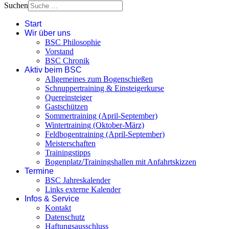
Suchen
Start
Wir über uns
BSC Philosophie
Vorstand
BSC Chronik
Aktiv beim BSC
Allgemeines zum Bogenschießen
Schnuppertraining & Einsteigerkurse
Quereinsteiger
Gastschützen
Sommertraining (April-September)
Wintertraining (Oktober-März)
Feldbogentraining (April-September)
Meisterschaften
Trainingstipps
Bogenplatz/Trainingshallen mit Anfahrtskizzen
Termine
BSC Jahreskalender
Links externe Kalender
Infos & Service
Kontakt
Datenschutz
Haftungsausschluss